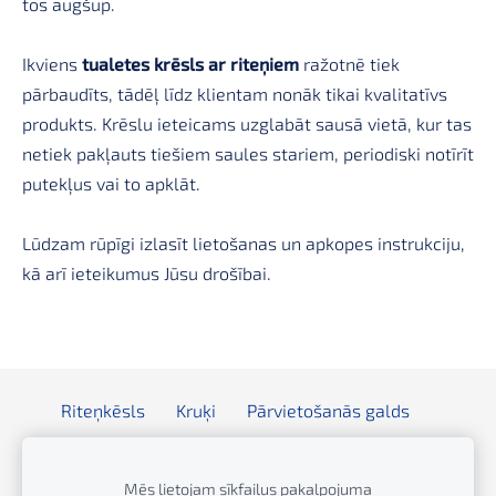
tos augšup.
Ikviens
tualetes krēsls ar riteņiem
ražotnē tiek
pārbaudīts, tādēļ līdz klientam nonāk tikai kvalitatīvs
produkts. Krēslu ieteicams uzglabāt sausā vietā, kur tas
netiek pakļauts tiešiem saules stariem, periodiski notīrīt
putekļus vai to apklāt.
Lūdzam rūpīgi izlasīt lietošanas un apkopes instrukciju,
kā arī ieteikumus Jūsu drošībai.
Riteņkēsls
Kruķi
Pārvietošanās galds
Rollators
Staigāšanas rāmis
Dušas/tualetes krēsls
Rampa
Infūzijas statīvs
Mēs lietojam sīkfailus pakalpojuma