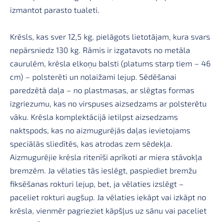
izmantot parasto tualeti.
Krēsls, kas sver 12,5 kg, pielāgots lietotājam, kura svars
nepārsniedz 130 kg. Rāmis ir izgatavots no metāla
caurulēm, krēsla elkoņu balsti (platums starp tiem – 46
cm) – polsterēti un nolaižami lejup. Sēdēšanai
paredzētā daļa – no plastmasas, ar slēgtas formas
izgriezumu, kas no virspuses aizsedzams ar polsterētu
vāku. Krēsla komplektācijā ietilpst aizsedzams
naktspods, kas no aizmugurējās daļas ievietojams
speciālās sliedītēs, kas atrodas zem sēdekļa.
Aizmugurējie krēsla ritenīši aprīkoti ar miera stāvokļa
bremzēm. Ja vēlaties tās ieslēgt, paspiediet bremžu
fiksēšanas rokturi lejup, bet, ja vēlaties izslēgt –
paceliet rokturi augšup. Ja vēlaties iekāpt vai izkāpt no
krēsla, vienmēr pagrieziet kāpšļus uz sānu vai paceliet