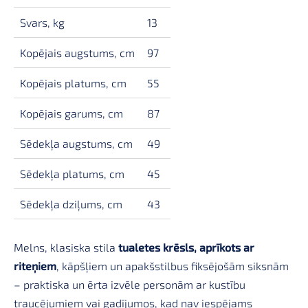
Svars, kg
13
Kopējais augstums, cm
97
Kopējais platums, cm
55
Kopējais garums, cm
87
Sēdekļa augstums, cm
49
Sēdekļa platums, cm
45
Sēdekļa dziļums, cm
43
Melns, klasiska stila
tualetes krēsls, aprīkots ar
riteņiem
, kāpšļiem un apakšstilbus fiksējošām siksnām
– praktiska un ērta izvēle personām ar kustību
traucējumiem vai gadījumos, kad nav iespējams