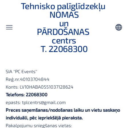
Tehnisko palīglīdzekļu
NOMAS
un
PĀRDOŠANAS
centrs
T. 22068300
SIA ''PC Events''
Reģ.nr.40103704844
Konts: LV10HABA0551037128624
Telefons: 22068300
epasts:
tplcentrs@gmail.com
Preces saņemšanas/nodošanas laiku un vietu saskaņo
individuāli, pēc iepriekšējā pieraksta.
Pakalpojumu sniegšanas vietas: