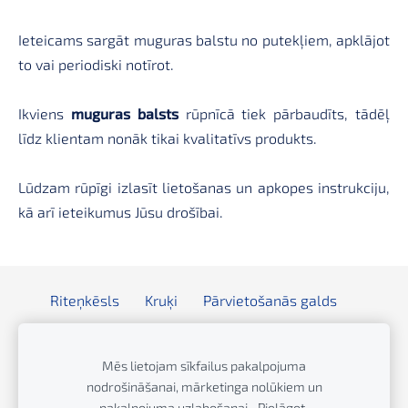
Ieteicams sargāt muguras balstu no putekļiem, apklājot
to vai periodiski notīrot.
Ikviens
muguras balsts
rūpnīcā tiek pārbaudīts, tādēļ
līdz klientam nonāk tikai kvalitatīvs produkts.
Lūdzam rūpīgi izlasīt lietošanas un apkopes instrukciju,
kā arī ieteikumus Jūsu drošībai.
Riteņkēsls
Kruķi
Pārvietošanās galds
Rollators
Staigāšanas rāmis
Dušas/tualetes krēsls
Rampa
Infūzijas statīvs
Mēs lietojam sīkfailus pakalpojuma
nodrošināšanai, mārketinga nolūkiem un
Sīkdatnes
pakalpojuma uzlabošanai.
Pielāgot