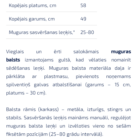
Kopējais platums, cm
58
Kopējais garums, cm
49
Muguras sasvēršanas leņķis,°
25-80
Vieglais un ērti salokāmais
muguras
balsts
izmantojams gultā, kad vēlaties nomainīt
sēdēšanas leņķi. Muguras balsta materiāla daļa ir
pārklāta ar plastmasu, pievienots noņemams
spilventiņš galvas atbalstīšanai (garums – 15 cm,
platums – 30 cm).
Balsta rāmis (karkass) – metāla, izturīgs, stingrs un
stabils. Sasvēršanās leņķis maināms manuāli, regulējot
muguras balsta leņķi un izvēloties vieno no sešām
fiksētām pozīcijām (25–80 grādu intervālā).