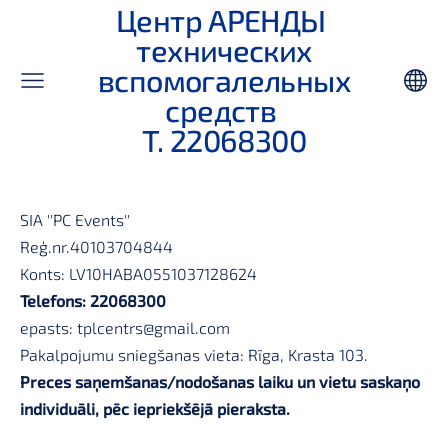
Центр АРЕНДЫ
технических
вспомогалельных
средств
Т. 22068300
SIA ''PC Events''
Reģ.nr.40103704844
Konts: LV10HABA0551037128624
Telefons: 22068300
epasts:
tplcentrs@gmail.com
Pakalpojumu sniegšanas vieta: Rīga, Krasta 103.
Preces saņemšanas/nodošanas laiku un vietu saskaņo
individuāli, pēc iepriekšējā pieraksta.